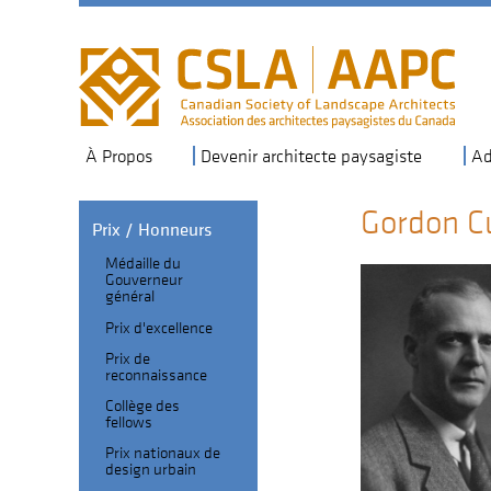
Skip
to
main
navigation
À Propos
Devenir architecte paysagiste
Ad
Gordon C
Prix / Honneurs
Médaille du
Section
Gouverneur
général
Header
Fellows
Prix d'excellence
sub-
Prix de
navigation
reconnaissance
Collège des
fellows
Prix nationaux de
design urbain