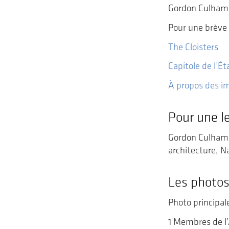
Gordon Culham 
Pour une brève 
The Cloisters
Capitole de l’É
À propos des i
Pour une l
Gordon Culham, 
architecture, N
Les photo
Photo principal
1 Membres de l’