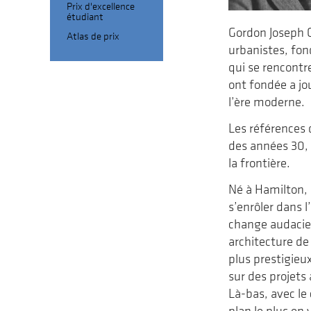
Prix d'excellence
étudiant
Gordon Joseph C
Atlas de prix
urbanistes, fon
qui se rencontr
ont fondée a jo
l’ère moderne.
Les références 
des années 30, 
la frontière.
Né à Hamilton, 
s’enrôler dans l
change audacie
architecture de
plus prestigieu
sur des projets
Là-bas, avec le
plan le plus en 