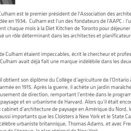
ulham est le premier président de l'Association des archit
dée en 1934. Culham est l’un des fondateurs de l’AAPC : l
ent chaque mois à la Diet Kitchen de Toronto pour déjeuner 
ué un rôle déterminant dans les architectes et planificateu
de Culham étaient impeccables, écrit le chercheur et prof
Culham avait déjà fait une marque indélébile dans les deu
il obtient son diplôme du Collège d’agriculture de l’Ontario
’armée en 1915. Après la guerre, il achète un jardin maraîche
usement de direction, remportant l’entrée dans le progra
 paysage et en urbanisme de Harvard. Alors qu’il était encor
x cabinet d’architecture de paysage en Amérique du Nord, les
 aussi importants que les Cloisters à New York et le State 
 célèbre urbaniste britannique, Thomas Adams, et avec Frede
vue de l’époque, le plan régional de New York.