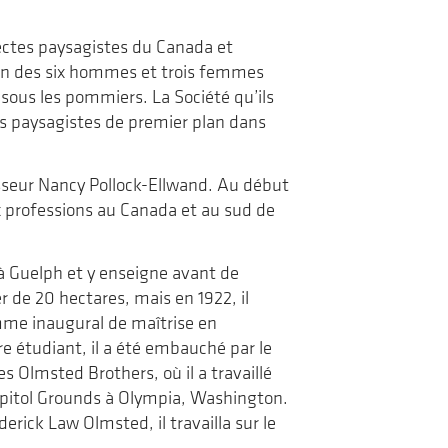
de
voyage
la
revue
ectes paysagistes du Canada et
Landscapes|Paysages
’un des six hommes et trois femmes
sous les pommiers. La Société qu’ils
rs paysagistes de premier plan dans
esseur Nancy Pollock-Ellwand. Au début
x professions au Canada et au sud de
 à Guelph et y enseigne avant de
r de 20 hectares, mais en 1922, il
mme inaugural de maîtrise en
e étudiant, il a été embauché par le
 Olmsted Brothers, où il a travaillé
Capitol Grounds à Olympia, Washington.
rick Law Olmsted, il travailla sur le