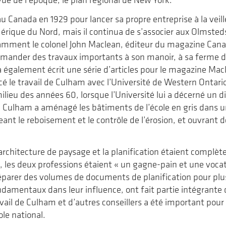
u Canada en 1929 pour lancer sa propre entreprise à la veil
érique du Nord, mais il continua de s’associer aux Olmsteds
amment le colonel John Maclean, éditeur du magazine Can
mander des travaux importants à son manoir, à sa ferme d’
a également écrit une série d’articles pour le magazine Mac
 le travail de Culham avec l’Université de Western Ontario,
ilieu des années 60, lorsque l’Université lui a décerné un 
, Culham a aménagé les bâtiments de l’école en gris dans 
geant le reboisement et le contrôle de l’érosion, et ouvrant d
rchitecture de paysage et la planification étaient complètem
, les deux professions étaient « un gagne-pain et une vocati
parer des volumes de documents de planification pour plus 
amentaux dans leur influence, ont fait partie intégrante 
avail de Culham et d’autres conseillers a été important pour
ole national.