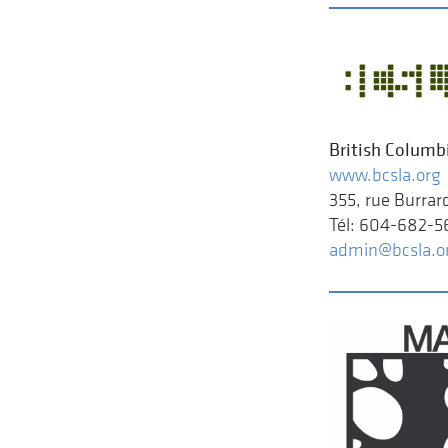
British Columb
www.bcsla.org
355, rue Burra
Tél: 604-682-5
admin@bcsla.o