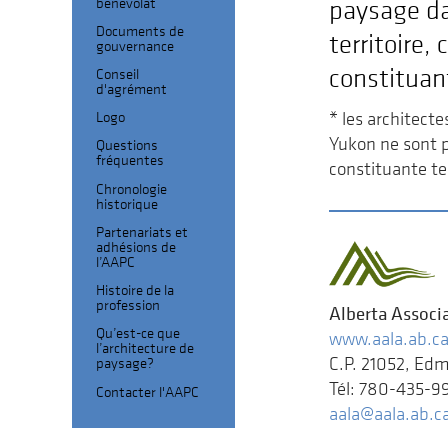
bénévolat
paysage da
Documents de
territoire,
gouvernance
constituan
Conseil
d'agrément
Logo
* les architecte
Yukon ne sont p
Questions
fréquentes
constituante ter
Chronologie
historique
Partenariats et
adhésions de
l’AAPC
Histoire de la
profession
Alberta Associ
Qu’est-ce que
www.aala.ab.c
l’architecture de
C.P. 21052, Ed
paysage?
Tél: 780-435-9
Contacter l'AAPC
aala@aala.ab.c