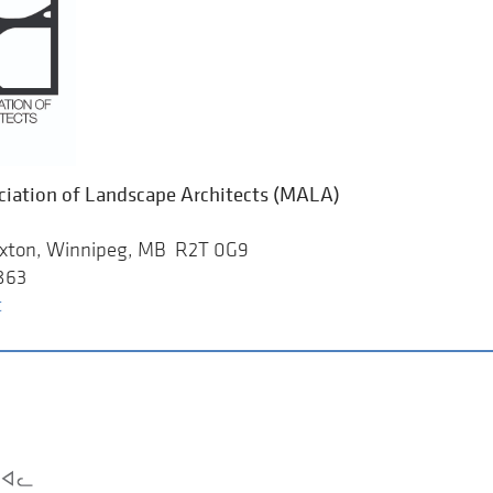
iation of Landscape Architects (MALA)
uxton, Winnipeg, MB R2T 0G9
863
t