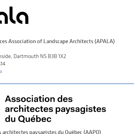
nces Association of Landscape Architects (APALA)
rnside, Dartmouth NS B3B 1X2
514
a
s architectes paysagistes du Québec (AAPQ)