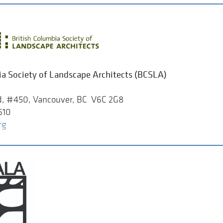
ia Society of Landscape Architects (BCSLA)
rd, #450, Vancouver, BC V6C 2G8
610
rg