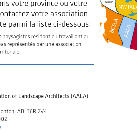
ns votre province ou votre
 contactez votre association
te parmi la liste ci-dessous:
s paysagistes résidant ou travaillant au
as représentés par une association
ritoriale
ation of Landscape Architects (AALA)
a
monton, AB T6R 2V4
902
a