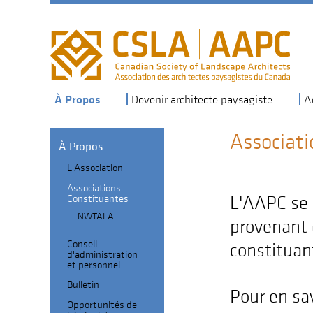
Skip
to
main
navigation
À Propos
Devenir architecte paysagiste
A
Associati
À Propos
L'Association
Section
Associations
Header
Sub-
Constituantes
L'AAPC se
navigation
NWTALA
provenant 
Conseil
constituan
d'administration
et personnel
Bulletin
Pour en sav
Opportunités de