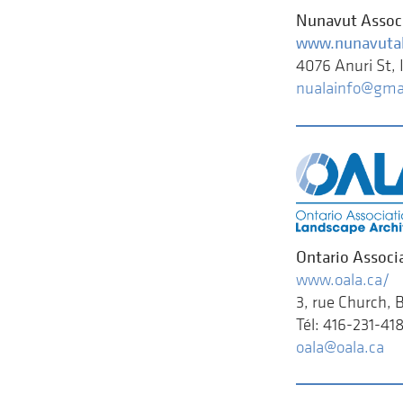
Nunavut Associ
www.nunavutal
4076 Anuri St, 
nualainfo@gma
Ontario Associ
www.oala.ca/
3, rue Church,
Tél: 416-231-41
oala@oala.ca