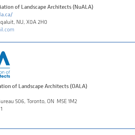
ation of Landscape Architects (NuALA)
a.ca/
Iqaluit, NU, X0A 2H0
il.com
ation of Landscape Architects (OALA)
 Bureau 506, Toronto, ON M5E 1M2
81