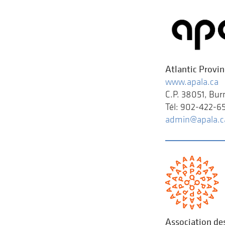
Atlantic Provi
www.apala.ca
C.P. 38051, Bu
Tél: 902-422-6
admin@apala.c
Association de