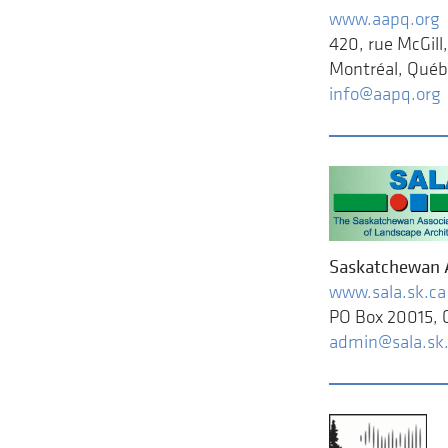
www.aapq.org
420, rue McGill
Montréal, Québ
info@aapq.org
Saskatchewan A
www.sala.sk.ca
PO Box 20015, 
admin@sala.sk