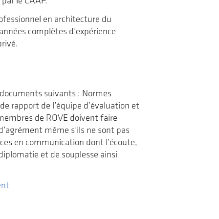
 par le CAAP.
ofessionnel en architecture du
q années complètes d’expérience
rivé.
s documents suivants : Normes
de rapport de l’équipe d’évaluation et
 membres de ROVE doivent faire
s d’agrément même s’ils ne sont pas
nces en communication dont l’écoute,
 diplomatie et de souplesse ainsi
ent