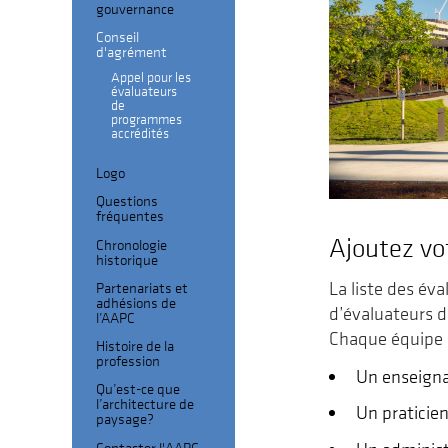
gouvernance
Conseil
d'agrément
Appel pour les
évaluateurs
de
programmes
accrédités
Logo
Questions
fréquentes
Ajoutez vo
Chronologie
historique
Partenariats et
La liste des év
adhésions de
d’évaluateurs d
l’AAPC
Chaque équipe 
Histoire de la
profession
Un enseigna
Qu’est-ce que
l’architecture de
Un praticien
paysage?
Contacter l'AAPC