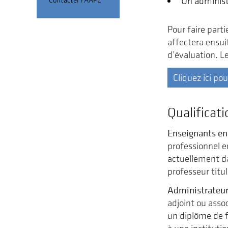
Un administr
Pour faire parti
affectera ensui
d’évaluation. L
Cliquez ici po
Qualificati
Enseignants en
professionnel e
actuellement da
professeur titul
Administrateu
adjoint ou asso
un diplôme de f