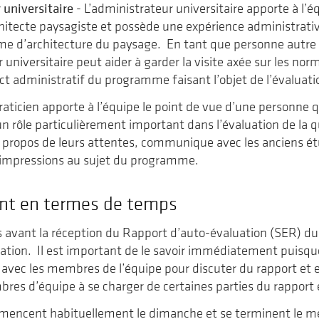
universitaire
- L’administrateur universitaire apporte à l’
hitecte paysagiste et possède une expérience administrati
e d’architecture du paysage. En tant que personne autre 
r universitaire peut aider à garder la visite axée sur les no
ect administratif du programme faisant l’objet de l’évaluati
raticien apporte à l’équipe le point de vue d’une personne qu
un rôle particulièrement important dans l’évaluation de la q
 propos de leurs attentes, communique avec les anciens étu
s impressions au sujet du programme.
t en termes de temps
rs avant la réception du Rapport d’auto-évaluation (SER)
uation. Il est important de le savoir immédiatement puisque
ec les membres de l’équipe pour discuter du rapport et eff
res d’équipe à se charger de certaines parties du rapport e
mmencent habituellement le dimanche et se terminent le m