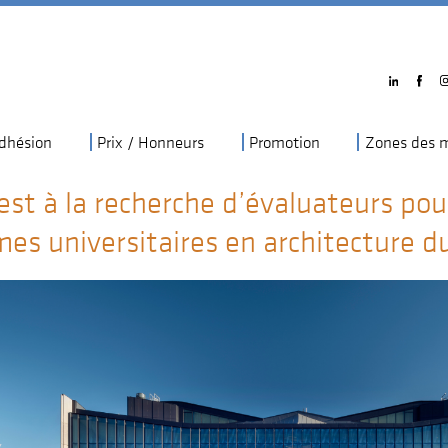
dhésion
Prix / Honneurs
Promotion
Zones des m
st à la recherche d’évaluateurs pou
es universitaires en architecture 