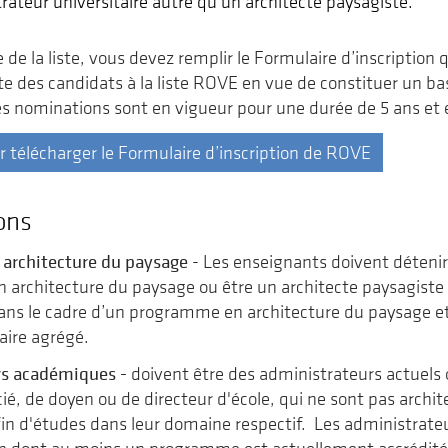
ateur universitaire autre qu’un architecte paysagiste.
e de la liste, vous devez remplir le Formulaire d’inscriptio
te des candidats à la liste ROVE en vue de constituer un b
es nominations sont en vigueur pour une durée de 5 ans et 
ur télécharger le Formulaire d’inscription de ROVE
ons
 architecture du paysage
- Les enseignants doivent déteni
n architecture du paysage ou être un architecte paysagiste 
ns le cadre d’un programme en architecture du paysage et
aire agrégé.
rs académiques -
doivent être des administrateurs actuels 
cié, de doyen ou de directeur d'école, qui ne sont pas archi
in d'études dans leur domaine respectif. Les administrateu