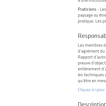
à une instituti
Praticiens
- Les
paysage ou être
pratique. Les p
Responsab
Les membres de
d’agrément du C
Rapport d’auto
preuve d’object
entièrement d’a
les techniques d
qu’être en mesu
Cliquez ici po
Descriptio