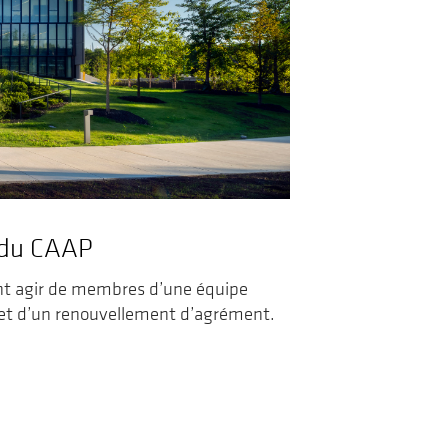
de
voyage
la
revue
Landscapes|Paysages
s du CAAP
ant agir de membres d’une équipe
jet d’un renouvellement d’agrément.