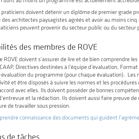
on dont au moins un programme est actuellement accrédité
 praticiens doivent détenir un diplôme de premier grade pr
 des architectes paysagistes agréés et avoir au moins cin
raticiens peuvent provenir du secteur public ou du secteur p
ilités des membres de ROVE
 ROVE doivent s’assurer de lire et de bien comprendre le
AAP, Directives destinées à l’équipe d’évaluation, Format 
-évaluation du programme (pour chaque évaluation). Les
ivité et être disposés à suivre les normes et les procédure
ccord avec elles. Ils doivent posséder de bonnes compéte
’entrevue et la rédaction. Ils doivent aussi faire preuve de
re de travailler sous pression.
ur prendre connaissance des documents qui guident l’agrém
ns de tâches