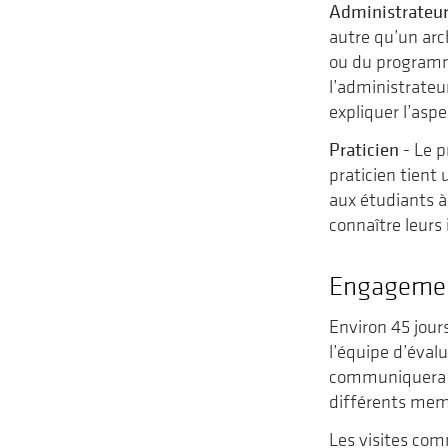
Administrateur 
autre qu’un arc
ou du programm
l’administrateu
expliquer l’asp
Praticien
- Le p
praticien tient 
aux étudiants à
connaître leur
Engagemen
Environ 45 jou
l’équipe d’éval
communiquera av
différents memb
Les visites co