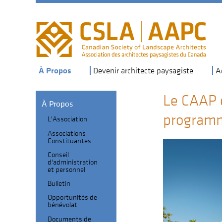
Skip
to
main
navigation
À Propos
Devenir architecte paysagiste
A
Le CAAP e
À Propos
programm
L'Association
Section
Associations
Header
Sub-
Constituantes
navigation
Conseil
d'administration
et personnel
Bulletin
Opportunités de
bénévolat
Documents de