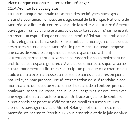
Place Banque Nationale - Parc Michel-Bélanger
CCxA Architectes paysagistes
La Place Banque Nationale rassemble des archétypes paysagers
distincts pour ancrer le nouveau siège social de la Banque Nationale de
Montréal à la limite du centre-ville et de la vieille ville. Quatre éléments
paysagers – un parc, une esplanade et deux terrasses – s’harmonisent
en créant un esprit d’appartenance délibéré, défini par une ambiance à
la fois élégante et fantaisiste. S’inspirant de l’aménagement classique
des places historiques de Montréal, le parc Michel-Bélanger propose
une oasis de verdure composée de sous-espaces qui attirent
l’attention, permettent aux gens de se rassembler ou simplement de
profiter de cet espace généreux. Avec des éléments tels que la sortie
du stationnement au fini miroir, la sculpture publique « La chanson du
dodo » et la pièce maîtresse composée de bancs circulaires en pierre
naturelle, ce parc propose une réinterprétation de la légendaire place
montréalaise de l’époque victorienne. L’esplanade à l’entrée, près du
boulevard Robert-Bourassa, accueille les usagers et les cyclistes avec
une végétation au caractère unique. Un tracé angulaire de sentiers
directionnels est ponctué d’éléments de mobilier sur mesure. Les
éléments paysagers du parc Michel-Bélanger reflètent l’histoire de
Montréal et incarnent l’esprit du « vivre ensemble et de la joie de vivre
».