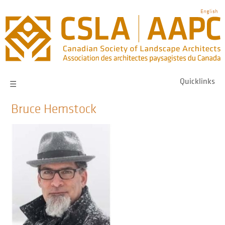
Skip
English
to
main
navigation
Quicklinks
☰
Bruce Hemstock