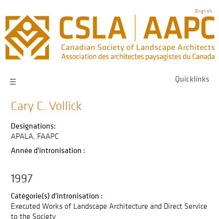
Skip
English
to
main
navigation
Quicklinks
☰
Cary C. Vollick
Designations:
APALA
FAAPC
Année d'intronisation :
1997
Catégorie(s) d'intronisation :
Executed Works of Landscape Architecture and Direct Service
to the Society