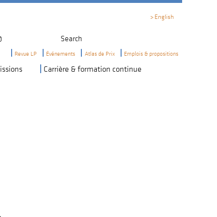
English
Search
Revue LP
Événements
Atlas de Prix
Emplois & propositions
Dernières
Calendrier
Ressources
issions
Carrière & formation continue
éditions
d'emploi
Congrès
Publicité
2027
Post
a
Job
Appel
Webinaires
aux
éducatifs
bénévoles
:
Assemblée
Comité
générale
éditorial
annuelle
de
la
Code
revue
de
L|P
conduite
pour
Appel
les
de
événements
propositions:
Hiver
Programme
2026
de
subventions
Prix
de