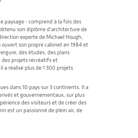
e
de
voyage
la
revue
Landscapes|Paysages
de paysage - comprend à la fois des
obtenu son diplôme d'architecture de
 direction experte de Michael Hough,
 ouvert son propre cabinet en 1984 et
nvergure, des études, des plans
 des projets récréatifs et
 a réalisé plus de 1 300 projets
es dans 10 pays sur 3 continents. Il a
, privés et gouvernementaux, sur plus
périence des visiteurs et de créer des
nn est un passionné de plein air, de