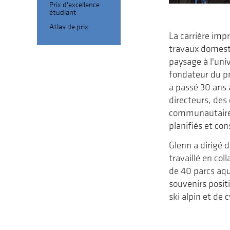
Prix d'excellence
étudiant
Atlas de prix
La carrière imp
travaux domesti
paysage à l'uni
fondateur du pr
a passé 30 ans 
directeurs, des
communautaires e
planifiés et con
Glenn a dirigé 
travaillé en co
de 40 parcs aqua
souvenirs positi
ski alpin et de 