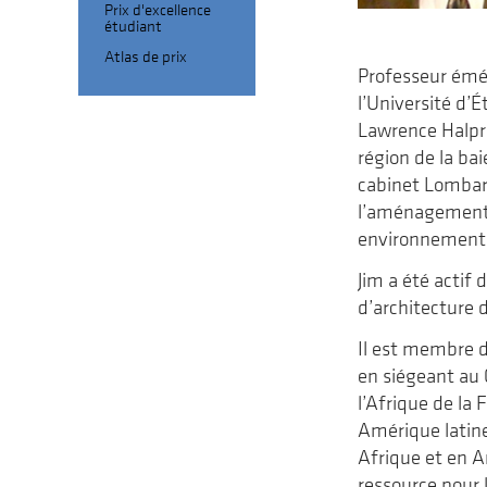
Prix d'excellence
étudiant
Atlas de prix
Professeur émér
l’Université d’É
Lawrence Halprin
région de la bai
cabinet Lombard
l’aménagement d
environnementa
Jim a été actif 
d’architecture 
Il est membre de
en siégeant au 
l’Afrique de la
Amérique latine
Afrique et en A
ressource pour l