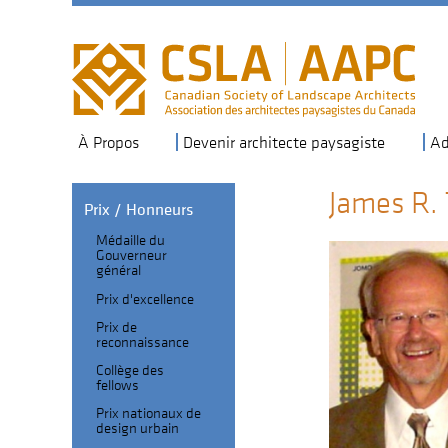
Skip
to
main
navigation
À Propos
Devenir architecte paysagiste
Ad
James R. 
Prix / Honneurs
Médaille du
Section
Gouverneur
général
Header
Fellows
Prix d'excellence
sub-
Prix de
navigation
reconnaissance
Collège des
fellows
Prix nationaux de
design urbain