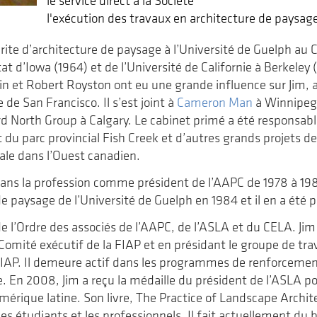
le service direct à la Société
l'exécution des travaux en architecture de paysag
ite d’architecture de paysage à l’Université de Guelph au 
tat d’Iowa (1964) et de l’Université de Californie à Berkeley
 et Robert Royston ont eu une grande influence sur Jim, alor
e de San Francisco. Il s’est joint à
Cameron Man
à Winnipeg e
 North Group à Calgary. Le cabinet primé a été responsable 
u parc provincial Fish Creek et d’autres grands projets de 
le dans l’Ouest canadien.
dans la profession comme président de l’AAPC de 1978 à 1980.
de paysage de l’Université de Guelph en 1984 et il en a été 
 l’Ordre des associés de l’AAPC, de l’ASLA et du CELA. Jim a
Comité exécutif de la FIAP et en présidant le groupe de trav
 FIAP. Il demeure actif dans les programmes de renforcemen
. En 2008, Jim a reçu la médaille du président de l’ASLA po
mérique latine. Son livre, The Practice of Landscape Archit
es étudiants et les professionnels. Il fait actuellement du b