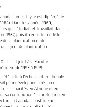
de
voyage
e
la
revue
Landscapes|Paysages
Canada, James Taylor est diplômé de
 (1964). Dans les années 1960,
s qu’il étudiait et travaillait dans la
n 1967, puis il a ensuite fondé le
de la planification et de
design et de planification
 Il s’est joint à la Faculté
président de 1993 à 1999.
 été actif à l’échelle internationale
ail pour développer la région de
t des capacités en Afrique et en
ur sa contribution à la profession en
ecture in Canada, constitue une
énévolat dans sa collectivité,