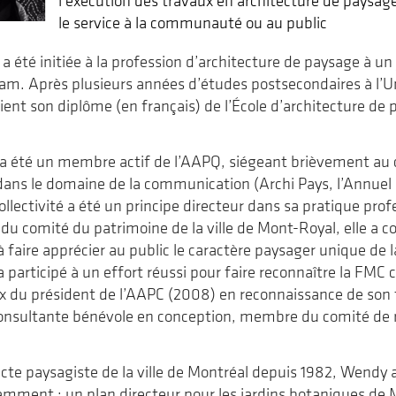
l'exécution des travaux en architecture de paysag
le service à la communauté ou au public
été initiée à la profession d’architecture de paysage à un 
m. Après plusieurs années d’études postsecondaires à l’Univ
ient son diplôme (en français) de l’École d’architecture de 
 été un membre actif de l’AAPQ, siégeant brièvement au c
ns le domaine de la communication (Archi Pays, l’Annuel
llectivité a été un principe directeur dans sa pratique profe
u comité du patrimoine de la ville de Mont-Royal, elle a cof
 faire apprécier au public le caractère paysager unique de l
a participé à un effort réussi pour faire reconnaître la FMC
prix du président de l’AAPC (2008) en reconnaissance de son 
nsultante bénévole en conception, membre du comité de ré
tecte paysagiste de la ville de Montréal depuis 1982, Wendy 
tamment : un plan directeur pour les jardins botaniques de M