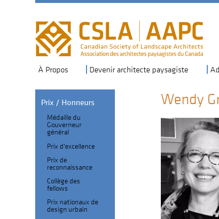
Skip
to
main
navigation
À Propos
Devenir architecte paysagiste
Ad
Wendy G
Prix / Honneurs
Médaille du
Section
Gouverneur
général
Header
Fellows
Prix d'excellence
sub-
Prix de
navigation
reconnaissance
Collège des
fellows
Prix nationaux de
design urbain