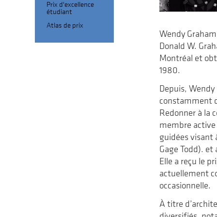
Prix d'excellence
étudiant
Atlas de prix
Wendy Graham a 
Donald W. Graha
Montréal et obt
1980.
Depuis, Wendy a
constamment da
Redonner à la co
membre active d
guidées visant à
Gage Todd). et 
Elle a reçu le 
actuellement co
occasionnelle.
À titre d’archi
diversifiés, no