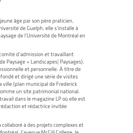
e
de
voyage
la
revue
Landscapes|Paysages
jeune âge par son père praticien,
ersité de Guelph, elle s’installe à
paysage de l’Université de Montréal en
omité d’admission et travaillant
 de Paysage + Landscapes| Paysages).
ssionnelle et personnelle. À titre de
ondé et dirigé une série de visites
a ville (plan municipal de Frederick
 comme un site patrimonial national.
travail dans le magazine LP où elle est
daction et rédactrice invitée
a collaboré à des projets complexes et
ontréal, l’avenue McGill College, le