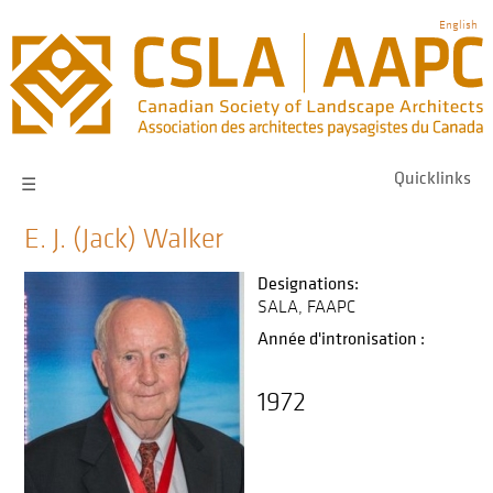
Skip
English
to
main
navigation
Quicklinks
☰
E. J. (Jack) Walker
Designations:
SALA
FAAPC
Année d'intronisation :
1972