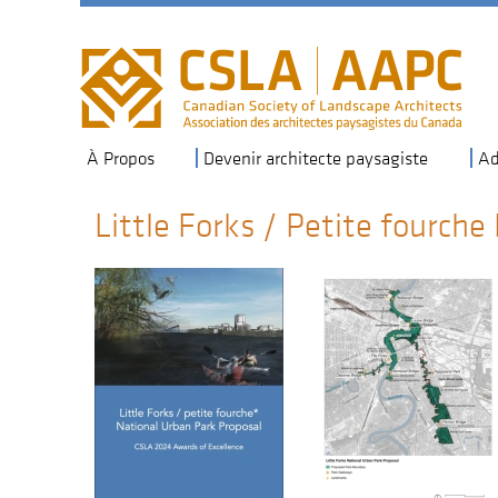
Skip
to
main
navigation
À Propos
Devenir architecte paysagiste
Ad
Little Forks / Petite fourch