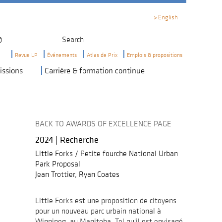
English
Search
Revue LP
Événements
Atlas de Prix
Emplois & propositions
Dernières
Calendrier
Ressources
issions
Carrière & formation continue
éditions
d'emploi
Congrès
Publicité
2027
Post
a
Job
Appel
Webinaires
aux
éducatifs
bénévoles
BACK TO AWARDS OF EXCELLENCE PAGE
:
Assemblée
Comité
générale
2024 | Recherche
éditorial
annuelle
de
la
Little Forks / Petite fourche National Urban
Code
revue
de
Park Proposal
L|P
conduite
Jean Trottier, Ryan Coates
pour
Appel
les
de
événements
propositions:
Little Forks est une proposition de citoyens
Hiver
Programme
2026
de
pour un nouveau parc urbain national à
subventions
Winnipeg, au Manitoba. Tel qu'il est envisagé,
Prix
de