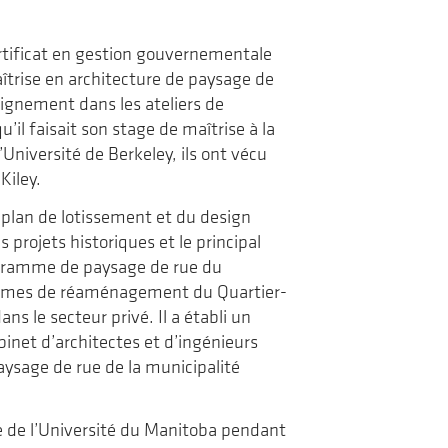
de
voyage
la
revue
rtificat en gestion gouvernementale
Landscapes|Paysages
îtrise en architecture de paysage de
nseignement dans les ateliers de
’il faisait son stage de maîtrise à la
’Université de Berkeley, ils ont vécu
Kiley.
u plan de lotissement et du design
 projets historiques et le principal
rogramme de paysage de rue du
rammes de réaménagement du Quartier-
ns le secteur privé. Il a établi un
inet d’architectes et d’ingénieurs
aysage de rue de la municipalité
e de l’Université du Manitoba pendant