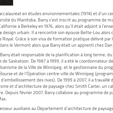
baccalauréat en études environnementales (1974) et d’un ce
versité du Manitoba, Barry s’est inscrit au programme de ma
Californie à Berkeley en 1976, alors qu’il était adjoint à l’e
 design urbain. Il a rencontré son épouse Bette-Lou alors qu
s Royal. Grâce à son visa de formation pratique délivré par l
ans le Vermont alors que Barry était un apprenti chez Dan 
 Barry était responsable de la planification à long terme, d
le de Saskatoon. De 1987 à 1999, il a été le coordonnateur des
banisme de la Ville de Winnipeg, et le gestionnaire du p
-Bourse et de l’Opération centre-ville de Winnipeg (prog
d’embellissement des rives). De 1999 à 2007, il a travaillé da
isme et d’architecture de paysage chez Smith Carter, un cab
ire. Depuis février 2007, Barry collabore au programme de p
fax.
fesseur auxiliaire au Département d’architecture de paysag