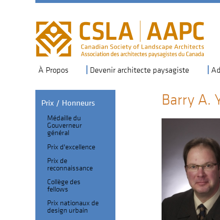
Skip
to
main
navigation
À Propos
Devenir architecte paysagiste
Ad
Barry A.
Prix / Honneurs
Médaille du
Section
Gouverneur
général
Header
Fellows
Prix d'excellence
sub-
Prix de
navigation
reconnaissance
Collège des
fellows
Prix nationaux de
design urbain