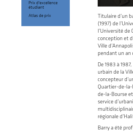
Prix d'excellence
étudiant
Atlas de prix
Titulaire d’un 
(1997) de l’Uni
l’Université de 
conception et de
Ville d’Annapoli
pendant un an d
De 1983 à 1987,
urbain de la Vil
concepteur d’ur
Quartier-de-la
de-la-Bourse et 
service d’urban
multidisciplina
régionale d’Hali
Barry a été pro