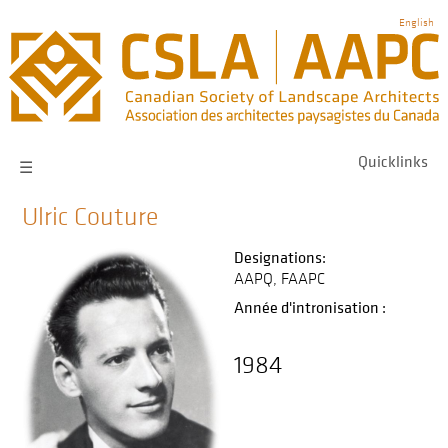
Skip
English
to
main
navigation
Quicklinks
☰
Ulric Couture
Designations:
AAPQ
FAAPC
Année d'intronisation :
1984