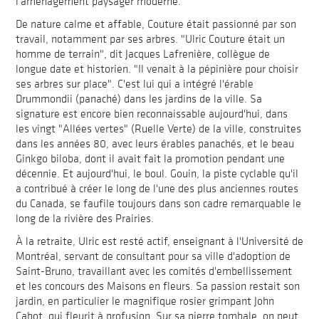
l'aménagement paysager moderne.
De nature calme et affable, Couture était passionné par son
travail, notamment par ses arbres. "Ulric Couture était un
homme de terrain", dit Jacques Lafrenière, collègue de
longue date et historien. "Il venait à la pépinière pour choisir
ses arbres sur place". C'est lui qui a intégré l'érable
Drummondii (panaché) dans les jardins de la ville. Sa
signature est encore bien reconnaissable aujourd'hui, dans
les vingt "Allées vertes" (Ruelle Verte) de la ville, construites
dans les années 80, avec leurs érables panachés, et le beau
Ginkgo biloba, dont il avait fait la promotion pendant une
décennie. Et aujourd'hui, le boul. Gouin, la piste cyclable qu'il
a contribué à créer le long de l'une des plus anciennes routes
du Canada, se faufile toujours dans son cadre remarquable le
long de la rivière des Prairies.
À la retraite, Ulric est resté actif, enseignant à l'Université de
Montréal, servant de consultant pour sa ville d'adoption de
Saint-Bruno, travaillant avec les comités d'embellissement
et les concours des Maisons en fleurs. Sa passion restait son
jardin, en particulier le magnifique rosier grimpant John
Cabot, qui fleurit à profusion. Sur sa pierre tombale, on peut