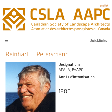
Skip
English
to
main
navigation
Quicklinks
☰
Reinhart L. Petersmann
Designations:
APALA
FAAPC
Année d'intronisation :
1980