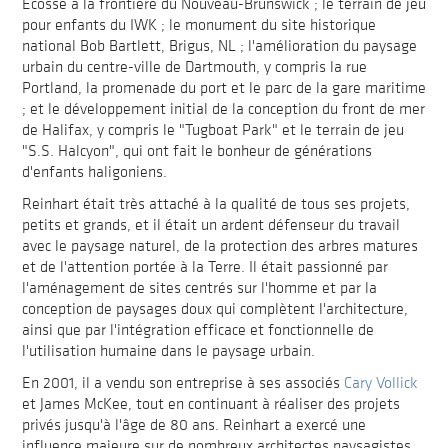
Écosse à la frontière du Nouveau-Brunswick ; le terrain de jeu
pour enfants du IWK ; le monument du site historique
national Bob Bartlett, Brigus, NL ; l'amélioration du paysage
urbain du centre-ville de Dartmouth, y compris la rue
Portland, la promenade du port et le parc de la gare maritime
; et le développement initial de la conception du front de mer
de Halifax, y compris le "Tugboat Park" et le terrain de jeu
"S.S. Halcyon", qui ont fait le bonheur de générations
d'enfants haligoniens.
Reinhart était très attaché à la qualité de tous ses projets,
petits et grands, et il était un ardent défenseur du travail
avec le paysage naturel, de la protection des arbres matures
et de l'attention portée à la Terre. Il était passionné par
l'aménagement de sites centrés sur l'homme et par la
conception de paysages doux qui complètent l'architecture,
ainsi que par l'intégration efficace et fonctionnelle de
l'utilisation humaine dans le paysage urbain.
En 2001, il a vendu son entreprise à ses associés
Cary Vollick
et James McKee, tout en continuant à réaliser des projets
privés jusqu'à l'âge de 80 ans. Reinhart a exercé une
influence majeure sur de nombreux architectes paysagistes