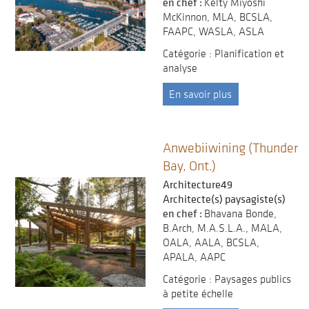
en chef :
Kelty Miyoshi
McKinnon, MLA, BCSLA,
FAAPC, WASLA, ASLA
Catégorie : Planification et
analyse
En savoir plus
Anwebiiwining (Thunder
Bay, Ont.)
Architecture49
Architecte(s) paysagiste(s)
en chef :
Bhavana Bonde,
B.Arch, M.A.S.L.A., MALA,
OALA, AALA, BCSLA,
APALA, AAPC
Catégorie : Paysages publics
à petite échelle