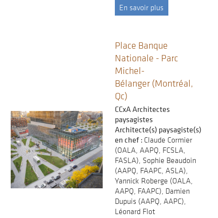
En savoir plus
Place Banque
Nationale - Parc
Michel-
Bélanger (Montréal,
Qc)
CCxA Architectes
paysagistes
Architecte(s) paysagiste(s)
en chef :
Claude Cormier
(OALA, AAPQ, FCSLA,
FASLA), Sophie Beaudoin
(AAPQ, FAAPC, ASLA),
Yannick Roberge (OALA,
AAPQ, FAAPC), Damien
Dupuis (AAPQ, AAPC),
Léonard Flot