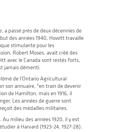
de
voyage
la
revue
Landscapes|Paysages
e, a passé près de deux décennies de
ébut des années 1940, Howitt travaille
oque stimulante pour les
ssion, Robert Moses, avait créé des
itt avec le Canada sont restés forts,
est jamais démenti.
plômé de l'Ontario Agricultural
on son annuaire, "en train de devenir
ion de Hamilton, mais en 1916, il
anger. Les années de guerre sont
 reçoit des médailles militaires.
 Au milieu des années 1920, il y est
tudier à Harvard (1923-24, 1927-28).