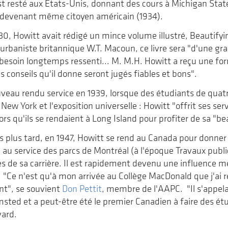
 est resté aux États-Unis, donnant des cours à Michigan State
devenant même citoyen américain (1934).
30, Howitt avait rédigé un mince volume illustré, Beautif
 urbaniste britannique W.T. Macoun, ce livre sera "d'une gra
besoin longtemps ressenti... M. M.H. Howitt a reçu une fo
s conseils qu'il donne seront jugés fiables et bons".
veau rendu service en 1939, lorsque des étudiants de quat
 New York et l'exposition universelle : Howitt "offrit ses se
ors qu'ils se rendaient à Long Island pour profiter de sa "b
s plus tard, en 1947, Howitt se rend au Canada pour donner
 au service des parcs de Montréal (à l'époque Travaux public
s de sa carrière. Il est rapidement devenu une influence 
 "Ce n'est qu'à mon arrivée au Collège MacDonald que j'ai
nt", se souvient
Don Pettit
, membre de l'AAPC. "Il s'appelait
msted et a peut-être été le premier Canadien à faire des 
vard.