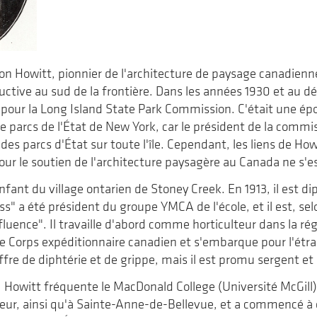
n Howitt, pionnier de l'architecture de paysage canadienn
ductive au sud de la frontière. Dans les années 1930 et au d
pour la Long Island State Park Commission. C'était une ép
de parcs de l'État de New York, car le président de la commi
es parcs d'État sur toute l'île. Cependant, les liens de How
pour le soutien de l'architecture paysagère au Canada ne s'
fant du village ontarien de Stoney Creek. En 1913, il est di
ss" a été président du groupe YMCA de l'école, et il est, sel
uence". Il travaille d'abord comme horticulteur dans la rég
e Corps expéditionnaire canadien et s'embarque pour l'étr
souffre de diphtérie et de grippe, mais il est promu sergent et
, Howitt fréquente le MacDonald College (Université McGill).
ur, ainsi qu'à Sainte-Anne-de-Bellevue, et a commencé à é