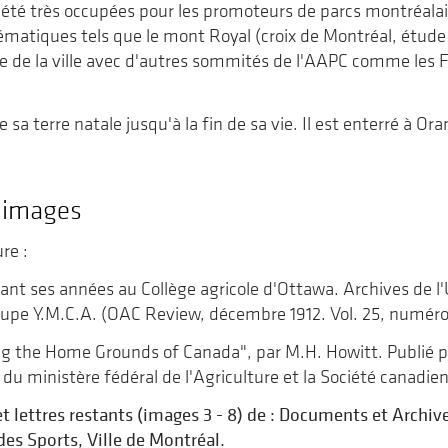
été très occupées pour les promoteurs de parcs montréalais,
atiques tels que le mont Royal (croix de Montréal, étude d
e de la ville avec d'autres sommités de l'AAPC comme les 
de sa terre natale jusqu'à la fin de sa vie. Il est enterré à Or
 images
ure :
nt ses années au Collège agricole d'Ottawa. Archives de l'
upe Y.M.C.A. (OAC Review, décembre 1912. Vol. 25, numéro
ing the Home Grounds of Canada", par M.H. Howitt. Publié p
du ministère fédéral de l'Agriculture et la Société canadien
et lettres restants (images 3 - 8) de : Documents et Archiv
es Sports, Ville de Montréal.