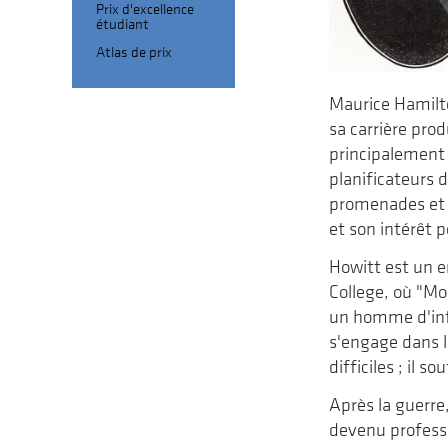
Prix d'excellence
étudiant
Atlas de prix
Maurice Hamilto
sa carrière pro
principalement 
planificateurs 
promenades et d
et son intérêt 
Howitt est un en
College, où "Mo
un homme d'infl
s'engage dans l
difficiles ; il 
Après la guerre
devenu professe