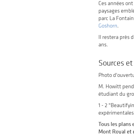
Ces années ont 
paysages emblém
parc La Fontain
Goshorn
.
Il restera près 
ans.
Sources et
Photo d'ouvert
M. Howitt penda
étudiant du gro
1 - 2 "Beautify
expérimentales 
Tous les plans 
Mont Royal et d