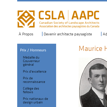
Skip
to
main
navigation
À Propos
Devenir architecte paysagiste
Ad
Maurice 
Prix / Honneurs
Médaille du
Section
Gouverneur
général
Header
Fellows
Prix d'excellence
sub-
Prix de
navigation
reconnaissance
Collège des
fellows
Prix nationaux de
design urbain