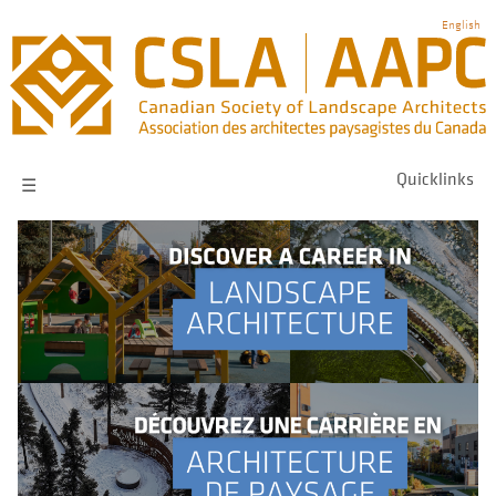
Skip
English
to
main
navigation
Quicklinks
☰