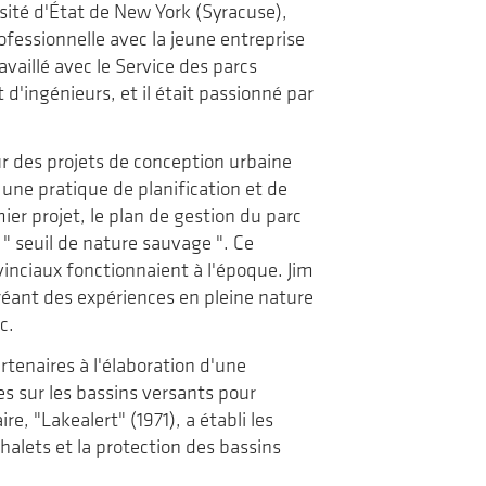
sité d'État de New York (Syracuse),
de
voyage
la
ofessionnelle avec la jeune entreprise
revue
Landscapes|Paysages
vaillé avec le Service des parcs
 d'ingénieurs, et il était passionné par
r des projets de conception urbaine
une pratique de planification et de
er projet, le plan de gestion du parc
 " seuil de nature sauvage ". Ce
inciaux fonctionnaient à l'époque. Jim
créant des expériences en pleine nature
c.
artenaires à l'élaboration d'une
s sur les bassins versants pour
, "Lakealert" (1971), a établi les
alets et la protection des bassins