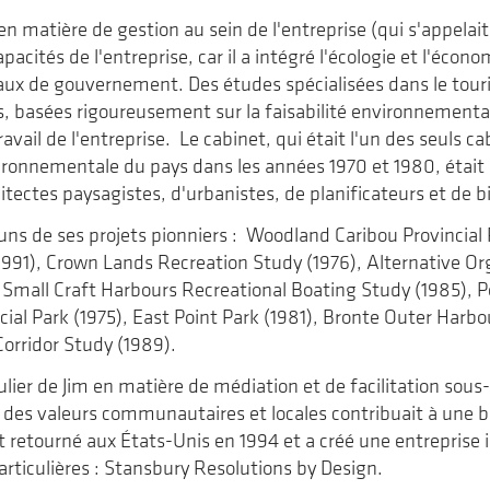
en matière de gestion au sein de l'entreprise (qui s'appela
apacités de l'entreprise, car il a intégré l'écologie et l'éc
ux de gouvernement. Des études spécialisées dans le tour
irs, basées rigoureusement sur la faisabilité environnement
ravail de l'entreprise. Le cabinet, qui était l'un des seuls ca
ironnementale du pays dans les années 1970 et 1980, était
tectes paysagistes, d'urbanistes, de planificateurs et de b
uns de ses projets pionniers : Woodland Caribou Provincial 
1991), Crown Lands Recreation Study (1976), Alternative Org
, Small Craft Harbours Recreational Boating Study (1985), P
cial Park (1975), East Point Park (1981), Bronte Outer Harb
orridor Study (1989).
ulier de Jim en matière de médiation et de facilitation sous
es valeurs communautaires et locales contribuait à une b
t retourné aux États-Unis en 1994 et a créé une entreprise i
ticulières : Stansbury Resolutions by Design.