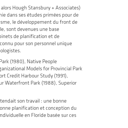
it alors Hough Stansbury + Associates)
onomie dans ses études primées pour de
isme, le développement du front de
ale, sont devenues une base
binets de planification et de
 connu pour son personnel unique
iologistes.
Park (1980), Native People
anizational Models for Provincial Park
ort Credit Harbour Study (1991),
our Waterfront Park (1988), Superior
-tendait son travail : une bonne
onne planification et conception du
ndividuelle en Floride basée sur ces