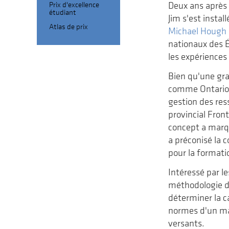
Prix d'excellence
Deux ans après 
étudiant
Jim s'est insta
Atlas de prix
Michael Hough
nationaux des Ét
les expériences 
Bien qu'une gra
comme Ontario P
gestion des res
provincial Front
concept a marqu
a préconisé la 
pour la formatio
Intéressé par le
méthodologie de
déterminer la c
normes d'un man
versants.