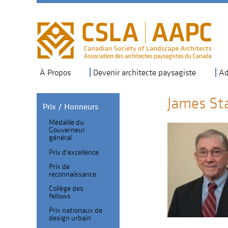
Skip
to
main
navigation
À Propos
Devenir architecte paysagiste
Ad
James St
Prix / Honneurs
Médaille du
Section
Gouverneur
général
Header
Fellows
Prix d'excellence
sub-
Prix de
navigation
reconnaissance
Collège des
fellows
Prix nationaux de
design urbain