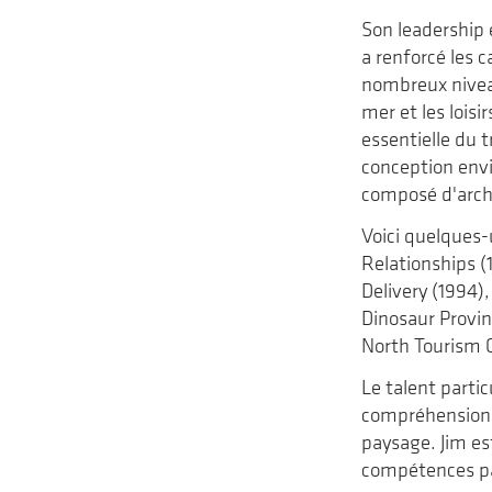
Son leadership 
a renforcé les c
nombreux nivea
mer et les lois
essentielle du t
conception env
composé d'archi
Voici quelques-
Relationships (
Delivery (1994)
Dinosaur Provin
North Tourism C
Le talent partic
compréhension d
paysage. Jim es
compétences par