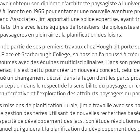
avoir obtenu son diplôme d'architecte paysagiste à l'univer
llé à Toronto en 1966 pour entamer une nouvelle aventure pr
and Associates. Jim apportait une solide expertise, ayant tra
ats-Unis avec leurs équipes de forestiers, de biologistes et
paysagères en plein air et la planification des loisirs.
nde partie de ses premiers travaux chez Hough ait porté su
lace et Scarborough College, sa passion l'a poussé à créer 
sources avec des équipes multidisciplinaires. Dans son premi
enac, il s'est battu pour créer un nouveau concept, celui de
é un changement décisif dans la façon dont les parcs prov
conception dans le respect de la sensibilité du paysage, en 
n récréative et l'exploration des attributs paysagers du par
s missions de planification rurale, Jim a travaillé avec ses p
 gestion des terres utilisant de nouvelles recherches basée
apacité de développement des lacs. Son étude révolutionnaire
uel qui guiderait la planification du développement des ch